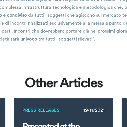
na complessa infrastruttura tecnologica e metodologica che, 
o
e
condiviso
da tutti i soggetti che agiscono sul mercato tel
erie di incontri finalizzati esclusivamente alla messa a punto 
e parti. Incontri che dovrebbero portare già nei prossimi giorni
cietà sarà
univoco
tra tutti i soggetti rilevati”.
Other Articles
PRESS RELEASES
19/11/2021
Presented at the