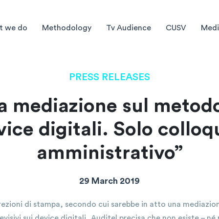
t we do
Methodology
Tv Audience
CUSV
Medi
PRESS RELEASES
a mediazione sul metodo 
vice digitali. Solo colloq
amministrativo”
29 March 2019
crezioni di stampa, secondo cui sarebbe in atto una mediazion
evisivi sui device digitali, Auditel precisa che non esiste – 