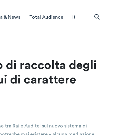
a & News
Total Audience
It
di raccolta degli
ui di carattere
e tra Rai e Auditel sul nuovo sistema di
né potrebbe mai esistere – alcuna mediazione