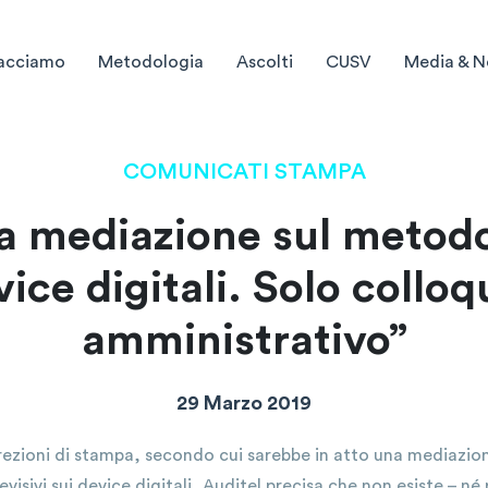
acciamo
Metodologia
Ascolti
CUSV
Media & 
COMUNICATI STAMPA
a mediazione sul metodo 
vice digitali. Solo colloq
amministrativo”
29 Marzo 2019
crezioni di stampa, secondo cui sarebbe in atto una mediazion
evisivi sui device digitali, Auditel precisa che non esiste – 