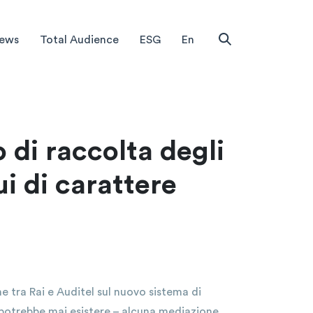
News
Total Audience
ESG
En
di raccolta degli
ui di carattere
e tra Rai e Auditel sul nuovo sistema di
né potrebbe mai esistere – alcuna mediazione