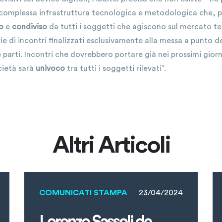
na complessa infrastruttura tecnologica e metodologica che, 
o
e
condiviso
da tutti i soggetti che agiscono sul mercato tel
erie di incontri finalizzati esclusivamente alla messa a punto 
e parti. Incontri che dovrebbero portare già nei prossimi giorni
cietà sarà
univoco
tra tutti i soggetti rilevati”.
Altri Articoli
COMUNICATI STAMPA
23/04/2024
Lorenzo Sassoli de