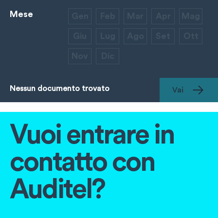
Mese
Gen
Feb
Mar
Apr
Mag
Giu
Lug
Ago
Set
Ott
Nov
Dic
Nessun documento trovato
Vai
Vuoi entrare in
contatto con
Auditel?