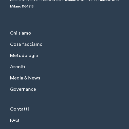
Auditel s.r.l
P.I./C.F. e iscrizione R.I. Milano 07483650151
Numero REA
Milano 1164218
Chi siamo
Cosa facciamo
Metodologia
Ascolti
Media & News
Governance
Contatti
FAQ