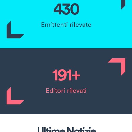
430
Emittenti rilevate
191+
Editori rilevati
Ultime Notizie