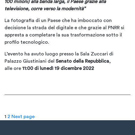
100 milioni) alla banda larga, il Paese grazie alla
televisione, corre verso la modernità”
La fotografia di un Paese che ha imboccato con
decisione la strada del digitale e che grazie al PNRR si
appresta a completare la sua trasformazione sotto il
profilo tecnologico.
L’evento ha avuto luogo presso la Sala Zuccari di
Palazzo Giustiniani del
Senato della Repubblica
,
alle ore
11:00 di lunedì 19 dicembre 2022
Page
Page
1
2
Next page