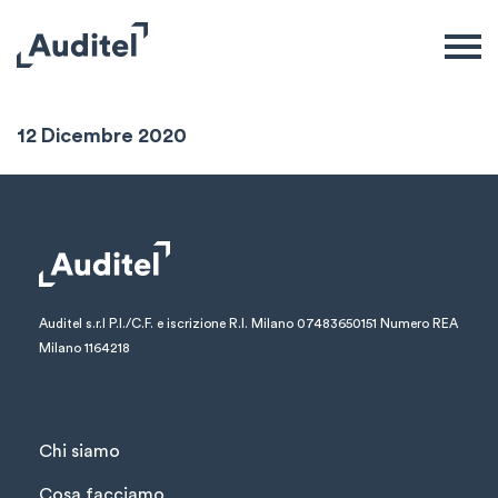
Sintesi Settimanale
12 Dicembre 2020
Auditel s.r.l
P.I./C.F. e iscrizione R.I. Milano 07483650151
Numero REA
Milano 1164218
Chi siamo
Cosa facciamo