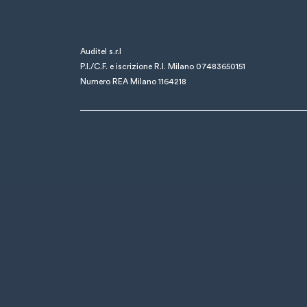
Auditel s.r.l
P.I./C.F. e iscrizione R.I. Milano 07483650151
Numero REA Milano 1164218