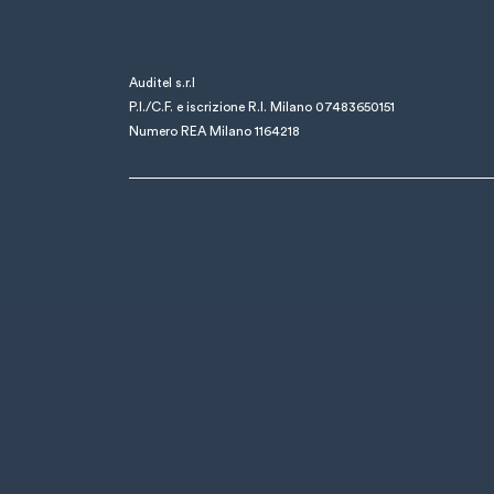
Auditel s.r.l
P.I./C.F. e iscrizione R.I. Milano 07483650151
Numero REA Milano 1164218