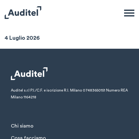
Sintesi Settimanale
4 Luglio 2026
Auditel s.r.l
P.I./C.F. e iscrizione R.I. Milano 07483650151
Numero REA
Milano 1164218
Chi siamo
Cosa facciamo