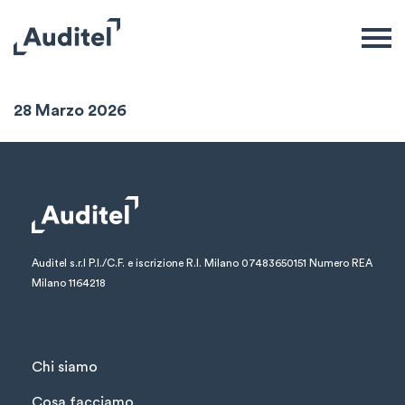
Sintesi Settimanale
28 Marzo 2026
Auditel s.r.l
P.I./C.F. e iscrizione R.I. Milano 07483650151
Numero REA
Milano 1164218
Chi siamo
Cosa facciamo