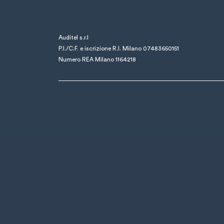
Auditel s.r.l
P.I./C.F. e iscrizione R.I. Milano 07483650151
Numero REA Milano 1164218