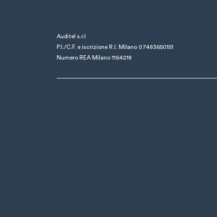
Auditel s.r.l
P.I./C.F. e iscrizione R.I. Milano 07483650151
Numero REA Milano 1164218