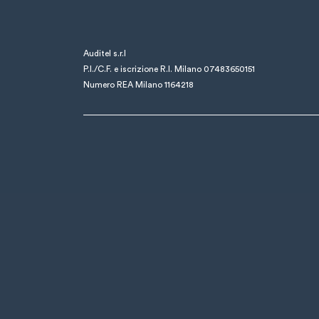
Auditel s.r.l
P.I./C.F. e iscrizione R.I. Milano 07483650151
Numero REA Milano 1164218