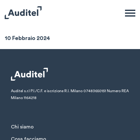
Sintesi Settimanale
10 Febbraio 2024
Auditel s.r.l
P.I./C.F. e iscrizione R.I. Milano 07483650151
Numero REA
Milano 1164218
Chi siamo
Cosa facciamo