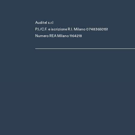
Auditel s.r.l
P.I./C.F. e iscrizione R.I. Milano 07483650151
Numero REA Milano 1164218