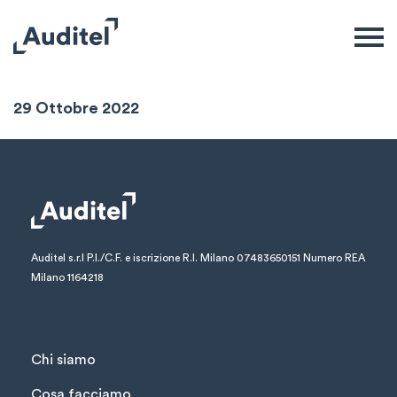
Sintesi Settimanale
29 Ottobre 2022
Auditel s.r.l
P.I./C.F. e iscrizione R.I. Milano 07483650151
Numero REA
Milano 1164218
Chi siamo
Cosa facciamo