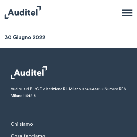
Sintesi Mensile
30 Giugno 2022
Auditel s.r.l
P.I./C.F. e iscrizione R.I. Milano 07483650151
Numero REA
Milano 1164218
Chi siamo
Cosa facciamo