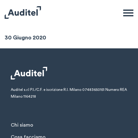
Sintesi Mensile
30 Giugno 2020
Auditel s.r.l
P.I./C.F. e iscrizione R.I. Milano 07483650151
Numero REA
Milano 1164218
Chi siamo
Cosa facciamo