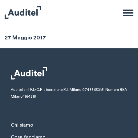
Sintesi Mensile
27 Maggio 2017
Auditel s.r.l
P.I./C.F. e iscrizione R.I. Milano 07483650151
Numero REA
Milano 1164218
Chi siamo
Cosa facciamo