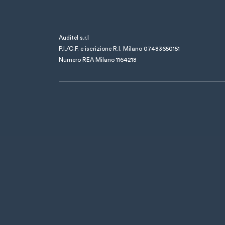
Auditel s.r.l
P.I./C.F. e iscrizione R.I. Milano 07483650151
Numero REA Milano 1164218