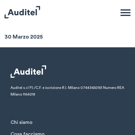
Sintesi Mensile
30 Marzo 2025
Auditel s.r.l
P.I./C.F. e iscrizione R.I. Milano 07483650151
Numero REA
Milano 1164218
Chi siamo
Cosa facciamo