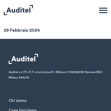
Sintesi Mensile
29 Febbraio 2024
Auditel s.r.l
P.I./C.F. e iscrizione R.I. Milano 07483650151
Numero REA
Milano 1164218
Chi siamo
Cosa facciamo