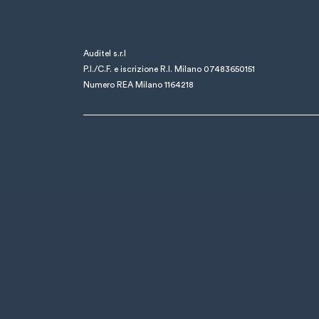
Auditel s.r.l
P.I./C.F. e iscrizione R.I. Milano 07483650151
Numero REA Milano 1164218